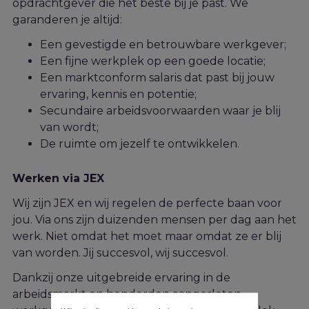
opdrachtgever die het beste bij j
e
past. We
garanderen je altijd:
Een gevestigde en betrouwbare werkgever;
Een fijne werkplek op een goede locatie;
Een marktconform salaris dat past bij jouw
ervaring, kennis en potentie;
Secundaire arbeidsvoorwaarden waar je blij
van wordt;
De ruimte om jezelf te ontwikkelen.
Werken via JEX
Wij zijn JEX en wij regelen de perfecte baan voor
jou. Via ons zijn duizenden mensen per dag aan het
werk. Niet omdat het moet maar omdat ze er blij
van worden. Jij succesvol, wij succesvol.
Dankzij onze uitgebreide ervaring in de
arbeidsmarkt en honderden aangesloten