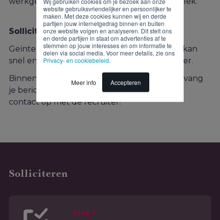
werkgevers zit jij straks precies op de juiste plek.
Wij gebruiken cookies om je bezoek aan onze
website gebruiksvriendelijker en persoonlijker te
maken. Met deze cookies kunnen wij en derde
partijen jouw internetgedrag binnen en buiten
onze website volgen en analyseren. Dit stelt ons
Solliciteren
en derde partijen in staat om advertenties af te
stemmen op jouw interesses en om informatie te
Geïnteresseerd in deze functie? Solliciteren kan
delen via social media. Voor meer details, zie ons
Privacy- en cookiebeleid
.
snel en gemakkelijk via onderstaand formulier.
Binnen twee werkdagen na je sollicitatie ontvang
Meer info
Accepteren
je bericht van ons. Heb je vragen? Neem dan
contact op met de recruiter!
Solliciteren
Stap 1