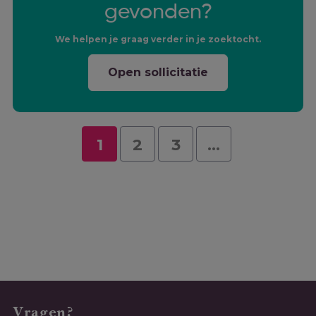
gevonden?
We helpen je graag verder in je zoektocht.
Open sollicitatie
1
2
3
...
Vragen?