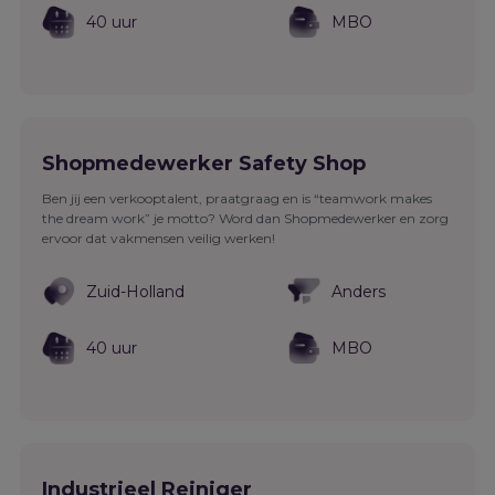
40 uur
MBO
Shopmedewerker Safety Shop
Ben jij een verkooptalent, praatgraag en is “teamwork makes
the dream work” je motto? Word dan Shopmedewerker en zorg
ervoor dat vakmensen veilig werken!
Zuid-Holland
Anders
40 uur
MBO
Industrieel Reiniger