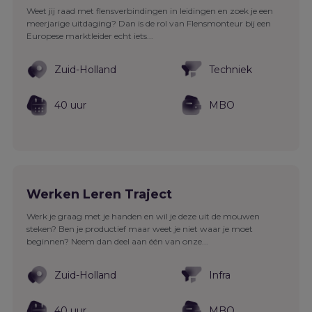
Weet jij raad met flensverbindingen in leidingen en zoek je een
meerjarige uitdaging? Dan is de rol van Flensmonteur bij een
Europese marktleider echt iets...
Zuid-Holland
Techniek
40 uur
MBO
Werken Leren Traject
Werk je graag met je handen en wil je deze uit de mouwen
steken? Ben je productief maar weet je niet waar je moet
beginnen? Neem dan deel aan één van onze...
Zuid-Holland
Infra
40 uur
MBO