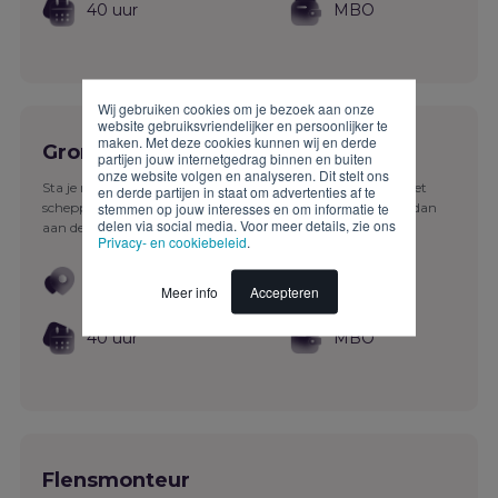
40 uur
MBO
Wij gebruiken cookies om je bezoek aan onze
website gebruiksvriendelijker en persoonlijker te
maken. Met deze cookies kunnen wij en derde
Grondwerker/Vakman GWW
partijen jouw internetgedrag binnen en buiten
onze website volgen en analyseren. Dit stelt ons
Sta je met beide benen op de grond, kan je uit de voeten met
en derde partijen in staat om advertenties af te
stemmen op jouw interesses en om informatie te
scheppen en harken en maak je graag je handen vies? Ga dan
delen via social media. Voor meer details, zie ons
aan de slag als Grondwerker/Vakman GWW...
Privacy- en cookiebeleid
.
Zuid-Holland
Infra
Meer info
Accepteren
40 uur
MBO
Flensmonteur