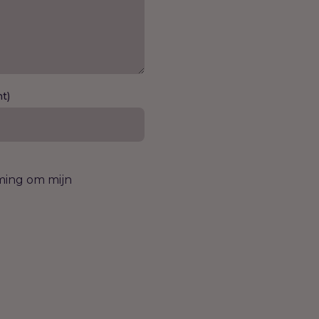
ht)
mming om mijn