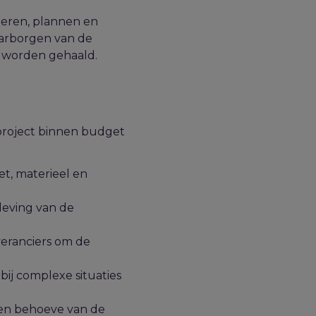
neren, plannen en
waarborgen van de
es worden gehaald.
 project binnen budget
et, materieel en
leving van de
eranciers om de
ij complexe situaties
ten behoeve van de