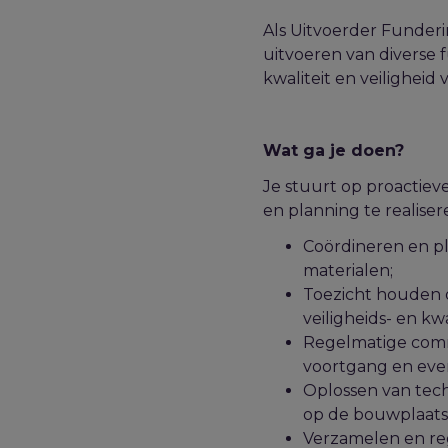
Als Uitvoerder Funderi
uitvoeren van diverse 
kwaliteit en veiligheid
Wat ga je doen?
Je stuurt op proactiev
en planning te realisere
Coördineren en pl
materialen;
Toezicht houden o
veiligheids- en kw
Regelmatige comm
voortgang en eve
Oplossen van tech
op de bouwplaats
Verzamelen en re