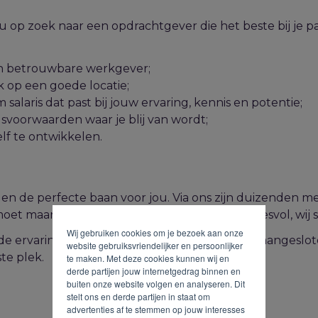
op zoek naar een opdrachtgever die het beste bij j
e
pa
n betrouwbare werkgever;
k op een goede locatie;
alaris dat past bij jouw ervaring, kennis en potentie;
svoorwaarden waar je blij van wordt;
lf te ontwikkelen.
gelen de perfecte baan voor jou. Via ons zijn duizenden 
et maar omdat ze er blij van worden. Jij succesvol, wij 
Wij gebruiken cookies om je bezoek aan onze
de ervaring in de arbeidsmarkt en honderden aangesloten
website gebruiksvriendelijker en persoonlijker
ste plek.
te maken. Met deze cookies kunnen wij en
derde partijen jouw internetgedrag binnen en
buiten onze website volgen en analyseren. Dit
stelt ons en derde partijen in staat om
advertenties af te stemmen op jouw interesses