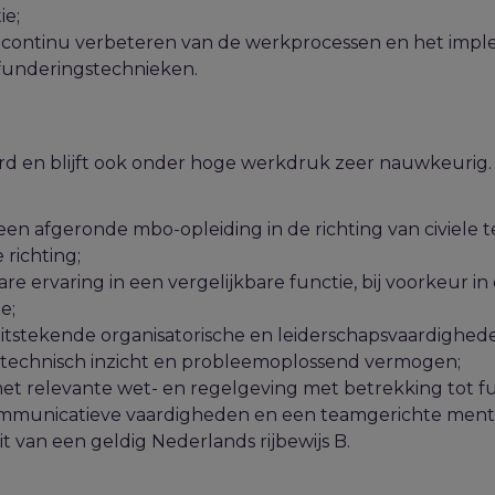
ie;
t continu verbeteren van de werkprocessen en het imp
funderingstechnieken.
rd en blijft ook onder hoge werkdruk zeer nauwkeurig.
een afgeronde mbo-opleiding in de richting van civiel
 richting;
e ervaring in een vergelijkbare functie, bij voorkeur in
e;
uitstekende organisatorische en leiderschapsvaardighed
 technisch inzicht en probleemoplossend vermogen;
et relevante wet- en regelgeving met betrekking tot f
mmunicatieve vaardigheden en een teamgerichte mental
it van een geldig Nederlands rijbewijs B.