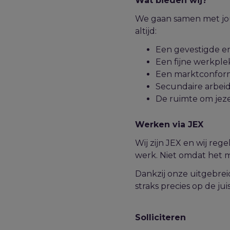
Wat bieden wij?
We gaan samen met jou 
altijd:
Een gevestigde e
Een fijne werkple
Een marktconform s
Secundaire arbeid
De ruimte om jeze
Werken via JEX
Wij zijn JEX en wij re
werk. Niet omdat het mo
Dankzij onze uitgebrei
straks precies op de jui
Solliciteren