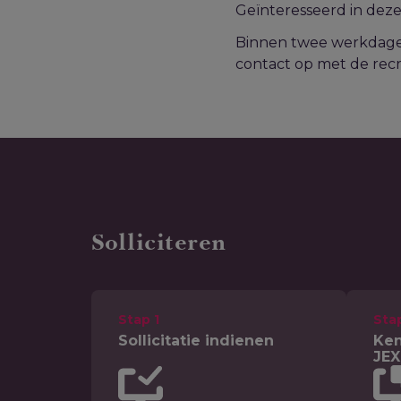
Geïnteresseerd in deze 
Binnen twee werkdagen 
contact op met de recr
Solliciteren
Stap 1
Sta
Sollicitatie indienen
Ken
JEX