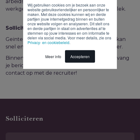
arbeidsmarkt en honderden aangesloten
Wij gebruiken cookies om je bezoek aan onze
werkgevers zit jij straks precies op de juiste plek.
website gebruiksvriendelijker en persoonlijker te
maken. Met deze cookies kunnen wij en derde
partijen jouw internetgedrag binnen en buiten
onze website volgen en analyseren. Dit stelt ons
Solliciteren
en derde partijen in staat om advertenties af te
stemmen op jouw interesses en om informatie te
delen via social media. Voor meer details, zie ons
Geïnteresseerd in deze functie? Solliciteren kan
Privacy- en cookiebeleid
.
snel en gemakkelijk via onderstaand formulier.
Meer info
Accepteren
Binnen twee werkdagen na je sollicitatie ontvang
je bericht van ons. Heb je vragen? Neem dan
contact op met de recruiter!
Solliciteren