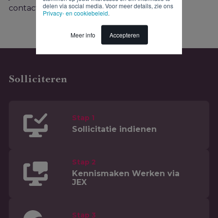
delen via social media. Voor meer details, zie ons
contact op met de recruiter!
Privacy- en cookiebeleid
.
Meer info
Accepteren
Solliciteren
Stap 1
Sollicitatie indienen
Stap 2
Kennismaken Werken via
JEX
Stap 3