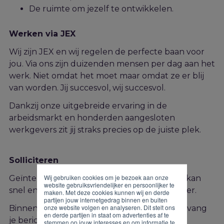
De ruimte om jezelf te ontwikkelen.
Werken via JEX
Wij zijn JEX en wij regelen de perfecte baan voor
jou. Via ons zijn duizenden mensen per dag aan het
werk. Niet omdat het moet maar omdat ze er blij
van worden. Jij succesvol, wij succesvol.
Dankzij onze uitgebreide ervaring in de
arbeidsmarkt en honderden aangesloten
werkgevers zit jij straks precies op de juiste plek.
Solliciteren
Wij gebruiken cookies om je bezoek aan onze
Geïnteresseerd in deze functie? Solliciteren kan
website gebruiksvriendelijker en persoonlijker te
snel en gemakkelijk via onderstaand formulier.
maken. Met deze cookies kunnen wij en derde
partijen jouw internetgedrag binnen en buiten
onze website volgen en analyseren. Dit stelt ons
Binnen twee werkdagen na je sollicitatie ontvang
en derde partijen in staat om advertenties af te
je bericht van ons. Heb je vragen? Neem dan
stemmen op jouw interesses en om informatie te