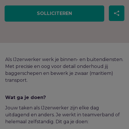
SOLLICITEREN
Als IJ
zerwerker
werk je
binnen- en buitendienst
en
.
Met preci
s
ie en oog voor detail o
nderhoud
jij
baggerschepen
en bewerk je
zwaar (maritiem)
transport
.
Wat ga je doen?
Jouw
taken als IJzerwerke
r
zij
n
elke dag
uitdagend en
anders
.
Je werkt
in teamverband of
helemaal zelfstandig.
Dit ga je
doen: