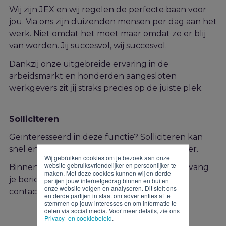
Wij zijn JEX en wij regelen de perfecte baan voor
jou. Via ons zijn duizenden mensen per dag aan het
werk. Niet omdat het moet maar omdat ze er blij
van worden. Jij succesvol, wij succesvol.
Dankzij onze uitgebreide ervaring in de
arbeidsmarkt en honderden aangesloten
werkgevers zit jij straks precies op de juiste plek.
Solliciteren
Geïnteresseerd in deze functie? Solliciteren kan
snel en gemakkelijk via onderstaand formulier.
Wij gebruiken cookies om je bezoek aan onze
website gebruiksvriendelijker en persoonlijker te
Binnen twee werkdagen na je sollicitatie ontvang
maken. Met deze cookies kunnen wij en derde
je bericht van ons. Heb je vragen? Neem dan
partijen jouw internetgedrag binnen en buiten
onze website volgen en analyseren. Dit stelt ons
contact op met de recruiter!
en derde partijen in staat om advertenties af te
stemmen op jouw interesses en om informatie te
delen via social media. Voor meer details, zie ons
Privacy- en cookiebeleid
.