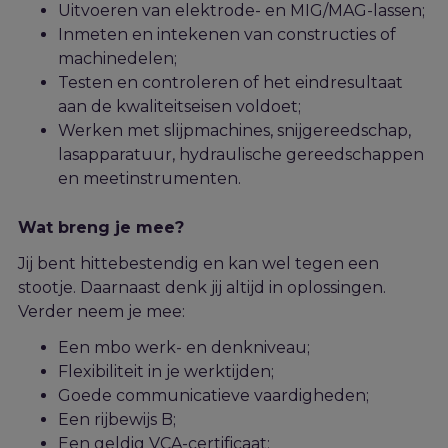
Uitvoeren van elektrode- en MIG
/MAG
-
lassen
;
Inmeten
en intekenen
van constructies of
machinedelen
;
Testen en
controleren
of
het eindresultaat
aan de kwaliteitseisen voldoet
;
Werken met
slijpmachines, snijgereedschap,
lasapparatuur, hydraulische gereedschappen
en
meetinstrumenten.
Wat breng je mee?
Jij bent hittebestendig en kan wel tegen een
stootje.
Daarnaast denk jij altijd in oplossingen.
Verder neem je mee:
Een mbo werk- en denkniveau;
F
lexib
iliteit in je
werktijden;
Goe
de
communicatieve vaardigheden;
Een rijbewijs B;
Een geldig
VCA-certificaat
;