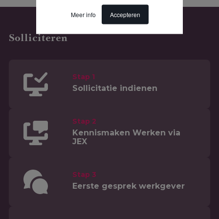
Meer info
Accepteren
Solliciteren
Stap 1
Sollicitatie indienen
Stap 2
Kennismaken Werken via
JEX
Stap 3
Eerste gesprek werkgever