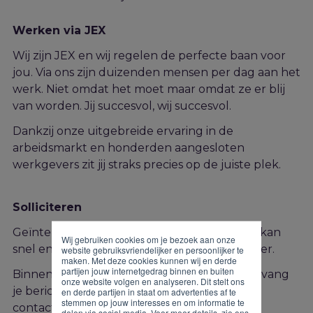
Werken via JEX
Wij zijn JEX en wij regelen de perfecte baan voor
jou. Via ons zijn duizenden mensen per dag aan het
werk. Niet omdat het moet maar omdat ze er blij
van worden. Jij succesvol, wij succesvol.
Dankzij onze uitgebreide ervaring in de
arbeidsmarkt en honderden aangesloten
werkgevers zit jij straks precies op de juiste plek.
Solliciteren
Geïnteresseerd in deze functie? Solliciteren kan
Wij gebruiken cookies om je bezoek aan onze
snel en gemakkelijk via onderstaand formulier.
website gebruiksvriendelijker en persoonlijker te
maken. Met deze cookies kunnen wij en derde
partijen jouw internetgedrag binnen en buiten
Binnen twee werkdagen na je sollicitatie ontvang
onze website volgen en analyseren. Dit stelt ons
je bericht van ons. Heb je vragen? Neem dan
en derde partijen in staat om advertenties af te
stemmen op jouw interesses en om informatie te
contact op met de recruiter!
delen via social media. Voor meer details, zie ons