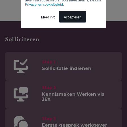
Privacy- en cookiebeleid
.
Meer info
Accepteren
Solliciteren
Stap 1
Sollicitatie indienen
Stap 2
Kennismaken Werken via
JEX
Stap 3
Eerste gesprek werkgever