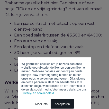
Brabantse gezelligheid niet. Een biertje of een
potje FIFA op de vrijdagmiddag? Het kan allemaal!
Dit kan je verwachten:
Een jaarcontract met uitzicht op een vast
dienstverband;
Een goed salaris tussen de €3.500 en €4.500;
Een auto van de zaak;
Een laptop en telefoon van de zaak;
30 heerlijke vakantiedagen
en
8%
vakantiegeld;
Wij gebruiken cookies om je bezoek aan onze
Leuke teamuitjes;
website gebruiksvriendelijker en persoonlijker te
Een goede bonusregeling.
maken. Met deze cookies kunnen wij en derde
partijen jouw internetgedrag binnen en buiten
onze website volgen en analyseren. Dit stelt ons
en derde partijen in staat om advertenties af te
Werken via JEX
stemmen op jouw interesses en om informatie te
delen via social media. Voor meer details, zie ons
Wij zijn JEX en wij regelen de perfecte baan voor
Privacy- en cookiebeleid
.
jou. Via ons zijn duizenden mensen per dag aan het
werk. Niet omdat het moet maar omdat ze er blij
Meer info
Accepteren
van worden. Jij succesvol, wij succesvol.