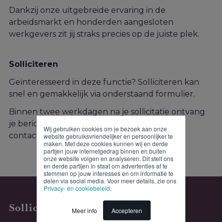
Dankzij onze uitgebreide ervaring in de
arbeidsmarkt en honderden aangesloten
werkgevers zit jij straks precies op de juiste plek.
Solliciteren
Geïnteresseerd in deze functie? Solliciteren kan
snel en gemakkelijk via onderstaand formulier.
Binnen twee werkdagen na je sollicitatie ontvang
je bericht van ons. Heb je vragen? Neem dan
Wij gebruiken cookies om je bezoek aan onze
contact op met de recruiter!
website gebruiksvriendelijker en persoonlijker te
maken. Met deze cookies kunnen wij en derde
partijen jouw internetgedrag binnen en buiten
onze website volgen en analyseren. Dit stelt ons
en derde partijen in staat om advertenties af te
stemmen op jouw interesses en om informatie te
delen via social media. Voor meer details, zie ons
Privacy- en cookiebeleid
.
Solliciteren
Meer info
Accepteren