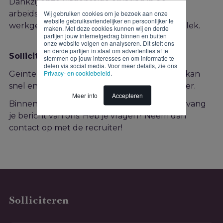
Dankzij onze uitgebreide ervaring in de
Wij gebruiken cookies om je bezoek aan onze
arbeidsmarkt en honderden aangesloten
website gebruiksvriendelijker en persoonlijker te
werkgevers zit jij straks precies op de juiste plek.
maken. Met deze cookies kunnen wij en derde
partijen jouw internetgedrag binnen en buiten
onze website volgen en analyseren. Dit stelt ons
en derde partijen in staat om advertenties af te
Solliciteren
stemmen op jouw interesses en om informatie te
delen via social media. Voor meer details, zie ons
Privacy- en cookiebeleid
.
Geïnteresseerd in deze functie? Solliciteren kan
snel en gemakkelijk via onderstaand formulier.
Meer info
Accepteren
Binnen twee werkdagen na je sollicitatie ontvang
je bericht van ons. Heb je vragen? Neem dan
contact op met de recruiter!
Solliciteren