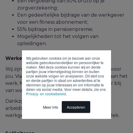
Een vergoeding van 50% bruto op je
zorgverzekering;
Een gedeeltelijke bijdrage van de werkgever
voor een fitness abonnement;
55% bijdrage in pensioenpremie;
Mogelijkheden tot het volgen van
opleidingen.
Wij gebruiken cookies om je bezoek aan onze
Werken via JEX
website gebruiksvriendelijker en persoonlijker te
maken. Met deze cookies kunnen wij en derde
Wij zijn JEX en wij regelen de perfecte baan voor
partijen jouw internetgedrag binnen en buiten
onze website volgen en analyseren. Dit stelt ons
jou. Via ons zijn duizenden mensen per dag aan het
en derde partijen in staat om advertenties af te
werk. Niet omdat het moet maar omdat ze er blij
stemmen op jouw interesses en om informatie te
delen via social media. Voor meer details, zie ons
van worden. Jij succesvol, wij succesvol.
Privacy- en cookiebeleid
.
Dankzij onze uitgebreide ervaring in de
Meer info
Accepteren
arbeidsmarkt en honderden aangesloten
werkgevers zit jij straks precies op de juiste plek.