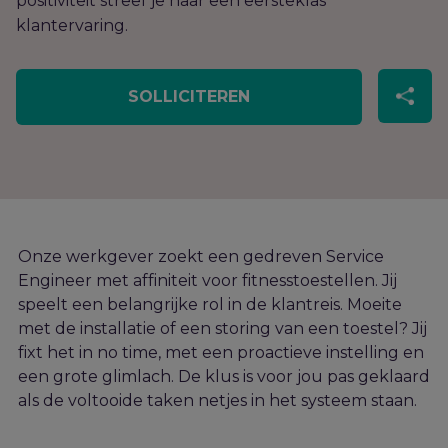
positiviteit streef je naar een eersteklas
klantervaring.
SOLLICITEREN
Onze werkgever zoekt een gedreven Service
Engineer met affiniteit voor fitness
toestellen
. Jij
speelt een belangrijke rol in de klantreis.
Moeite
met de
installatie
of een
storing
van
een toestel
?
Jij
fixt
het in no time
,
met een pro
actieve instelling en
een grote glimlach
.
De klus is voor jou pas geklaard
als de
voltooide taken
netjes in het systeem staan.