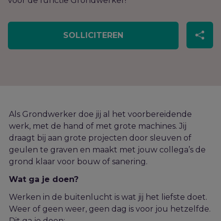
voor de functie Grondwerker!
SOLLICITEREN
Als Grondwerker
doe
jij
al het voorbereidende
werk
,
met de hand of met grote machines. Jij
draagt bij aan g
rote projecten
door
sleuven
of
geulen
t
e
graven
en
maakt
met jouw collega’s
de
grond klaar voor bouw of sanering.
Wat ga je doen?
Werken in de buitenlucht is wat jij het liefste doet.
Weer of geen weer, geen dag is voor jou hetzelfde.
Dit ga je doen: