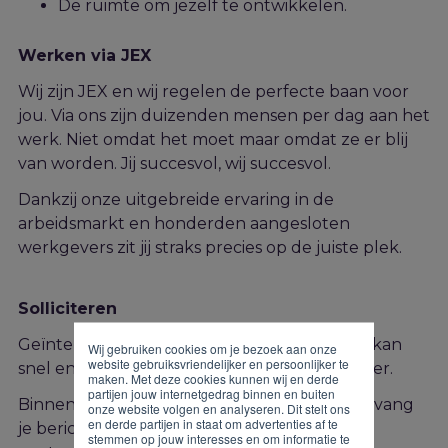
De ruimte om jezelf te ontwikkelen.
Werken via JEX
Wij zijn JEX en wij regelen de perfecte baan voor
jou. Via ons zijn duizenden mensen per dag aan het
werk. Niet omdat het moet maar omdat ze er blij
van worden. Jij succesvol, wij succesvol.
Dankzij onze uitgebreide ervaring in de
arbeidsmarkt en honderden aangesloten
werkgevers zit jij straks precies op de juiste plek.
Solliciteren
Geïnteresseerd in deze functie? Solliciteren kan
Wij gebruiken cookies om je bezoek aan onze
website gebruiksvriendelijker en persoonlijker te
snel en gemakkelijk via onderstaand formulier.
maken. Met deze cookies kunnen wij en derde
partijen jouw internetgedrag binnen en buiten
Binnen twee werkdagen na je sollicitatie ontvang
onze website volgen en analyseren. Dit stelt ons
en derde partijen in staat om advertenties af te
je bericht van ons. Heb je vragen? Neem dan
stemmen op jouw interesses en om informatie te