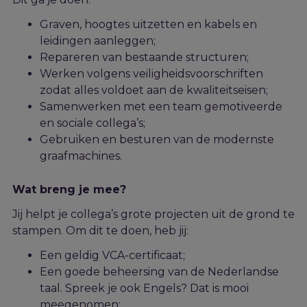
Graven, hoogtes uitzetten
en
kabels en
leidingen aanleggen
;
R
epar
eren
van bestaande
structuren;
Werken volgens veiligheidsvoorschriften
zodat alles voldoet aan de kwaliteitseisen;
Samenwerken met
een
team
gemotiveerde
en sociale
collega’s;
Gebruiken en besturen van de modernste
graaf
machines.
Wat breng je mee?
Jij
helpt
je c
ollega’s grote projecten uit de grond te
stampen
. Om dit te doen, heb jij:
Een geldig
VCA-certificaat
;
Een goede beheersing van de Nederlandse
taal
. Spreek je ook Engels? Dat is mooi
meegenomen;