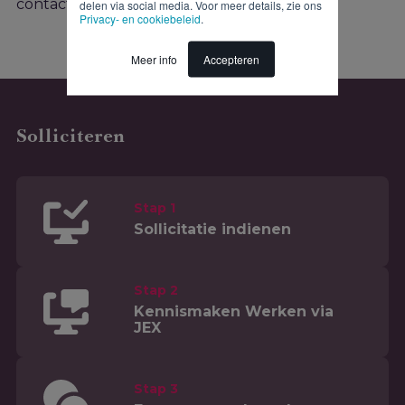
contact op met de recruiter!
delen via social media. Voor meer details, zie ons
Privacy- en cookiebeleid
.
Meer info
Accepteren
Solliciteren
Stap 1
Sollicitatie indienen
Stap 2
Kennismaken Werken via
JEX
Stap 3