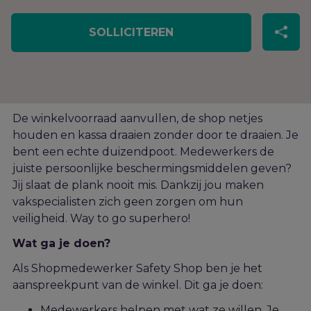
SOLLICITEREN
De winkelvoorraad aanvullen, de shop netjes
houden en
kassa draaien zonder door te draaien
.
J
e
bent
een echte duizendpoot.
Medewerkers
de
juiste persoonlijke beschermingsmiddelen geven?
Jij sl
aat de plank nooit mis.
Dankzij
jou maken
vakspecialisten
zich geen zorgen om hun
veiligheid. Way
to
go
s
upe
rhero
!
Wat ga je doen?
Als
Shopmedewerker
Safety Shop
ben
je het
aanspreekpunt
van
de winkel. Dit ga je doen:
Medewerkers helpen met wat ze willen. Je