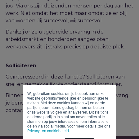
jou. Via ons zijn duizenden mensen per dag aan het
werk. Niet omdat het moet maar omdat ze er blij
van worden. Jij succesvol, wij succesvol.
Dankzij onze uitgebreide ervaring in de
arbeidsmarkt en honderden aangesloten
werkgevers zit jij straks precies op de juiste plek.
Solliciteren
Geïnteresseerd in deze functie? Solliciteren kan
snel en gemakkelijk via onderstaand formulier.
Wij gebruiken cookies om je bezoek aan onze
Binnen twee werkdagen na je sollicitatie ontvang
website gebruiksvriendelijker en persoonlijker te
maken. Met deze cookies kunnen wij en derde
je bericht van ons. Heb je vragen? Neem dan
partijen jouw internetgedrag binnen en buiten
contact op met de recruiter!
onze website volgen en analyseren. Dit stelt ons
en derde partijen in staat om advertenties af te
stemmen op jouw interesses en om informatie te
delen via social media. Voor meer details, zie ons
Privacy- en cookiebeleid
.