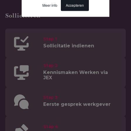
Meer info
Accepteren
Solliciteren
Stap 1
Sollicitatie indienen
Stap 2
Kennismaken Werken via
JEX
Stap 3
Eerste gesprek werkgever
Stap 4