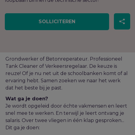
loopbaan binnen de technische sector!
SOLLICITEREN
Grondwerker of
Betonreperateur
.
Professioneel
Tank Cleaner of Verkeersregelaar.
De keuze is
reuze!
Of
je
nu
net uit de schoolbanken komt of al
ervaring hebt.
Samen zoeken we naar het werk
dat het beste bij je past.
Wat ga je doen?
Je wordt opgeleid door échte vakmensen
en leert
snel mee te w
erken
.
En terwijl je leert ontvang je
salaris. Over twee vliegen in één klap gesproken...
Dit ga je doen: