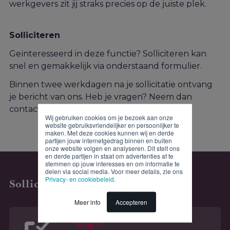
werkgevers zit jij straks precies op de juiste plek.
Solliciteren
Geïnteresseerd in deze functie? Solliciteren kan
snel en gemakkelijk via onderstaand formulier.
Binnen twee werkdagen na je sollicitatie ontvang
je bericht van ons. Heb je vragen? Neem dan
contact op met de recruiter!
Wij gebruiken cookies om je bezoek aan onze
website gebruiksvriendelijker en persoonlijker te
maken. Met deze cookies kunnen wij en derde
partijen jouw internetgedrag binnen en buiten
onze website volgen en analyseren. Dit stelt ons
en derde partijen in staat om advertenties af te
stemmen op jouw interesses en om informatie te
delen via social media. Voor meer details, zie ons
Privacy- en cookiebeleid
.
Solliciteren
Meer info
Accepteren
Stap 1