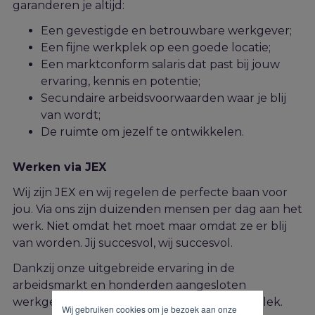
garanderen je altijd:
Een gevestigde en betrouwbare werkgever;
Een fijne werkplek op een goede locatie;
Een marktconform salaris dat past bij jouw
ervaring, kennis en potentie;
Secundaire arbeidsvoorwaarden waar je blij
van wordt;
De ruimte om jezelf te ontwikkelen.
Werken via JEX
Wij zijn JEX en wij regelen de perfecte baan voor
jou. Via ons zijn duizenden mensen per dag aan het
werk. Niet omdat het moet maar omdat ze er blij
van worden. Jij succesvol, wij succesvol.
Dankzij onze uitgebreide ervaring in de
arbeidsmarkt en honderden aangesloten
werkgevers zit jij straks precies op de juiste plek.
Wij gebruiken cookies om je bezoek aan onze