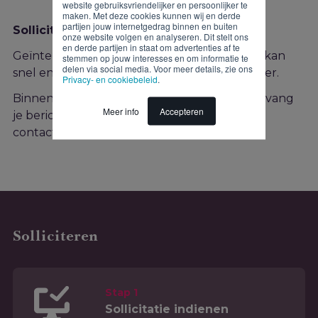
website gebruiksvriendelijker en persoonlijker te
maken. Met deze cookies kunnen wij en derde
partijen jouw internetgedrag binnen en buiten
Solliciteren
onze website volgen en analyseren. Dit stelt ons
en derde partijen in staat om advertenties af te
Geïnteresseerd in deze functie? Solliciteren kan
stemmen op jouw interesses en om informatie te
delen via social media. Voor meer details, zie ons
snel en gemakkelijk via onderstaand formulier.
Privacy- en cookiebeleid
.
Binnen twee werkdagen na je sollicitatie ontvang
Meer info
Accepteren
je bericht van ons. Heb je vragen? Neem dan
contact op met de recruiter!
Solliciteren
Stap 1
Sollicitatie indienen