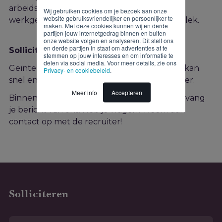
arbeidsmarkt en honderden aangesloten
Wij gebruiken cookies om je bezoek aan onze
website gebruiksvriendelijker en persoonlijker te
werkgevers zit jij straks precies op de juiste plek.
maken. Met deze cookies kunnen wij en derde
partijen jouw internetgedrag binnen en buiten
onze website volgen en analyseren. Dit stelt ons
en derde partijen in staat om advertenties af te
Solliciteren
stemmen op jouw interesses en om informatie te
delen via social media. Voor meer details, zie ons
Geïnteresseerd in deze functie? Solliciteren kan
Privacy- en cookiebeleid
.
snel en gemakkelijk via onderstaand formulier.
Meer info
Accepteren
Binnen twee werkdagen na je sollicitatie ontvang
je bericht van ons. Heb je vragen? Neem dan
contact op met de recruiter!
Solliciteren