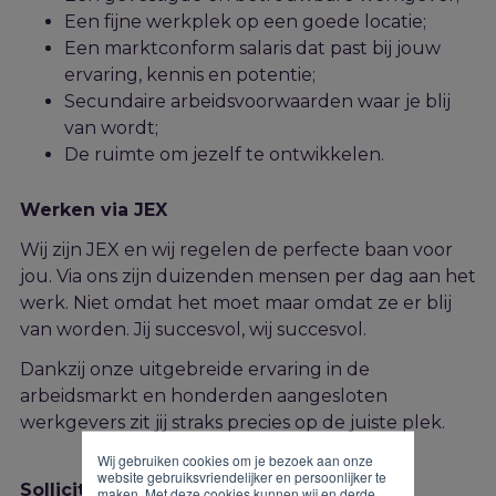
Een fijne werkplek op een goede locatie;
Een marktconform salaris dat past bij jouw
ervaring, kennis en potentie;
Secundaire arbeidsvoorwaarden waar je blij
van wordt;
De ruimte om jezelf te ontwikkelen.
Werken via JEX
Wij zijn JEX en wij regelen de perfecte baan voor
jou. Via ons zijn duizenden mensen per dag aan het
werk. Niet omdat het moet maar omdat ze er blij
van worden. Jij succesvol, wij succesvol.
Dankzij onze uitgebreide ervaring in de
arbeidsmarkt en honderden aangesloten
werkgevers zit jij straks precies op de juiste plek.
Wij gebruiken cookies om je bezoek aan onze
website gebruiksvriendelijker en persoonlijker te
Solliciteren
maken. Met deze cookies kunnen wij en derde