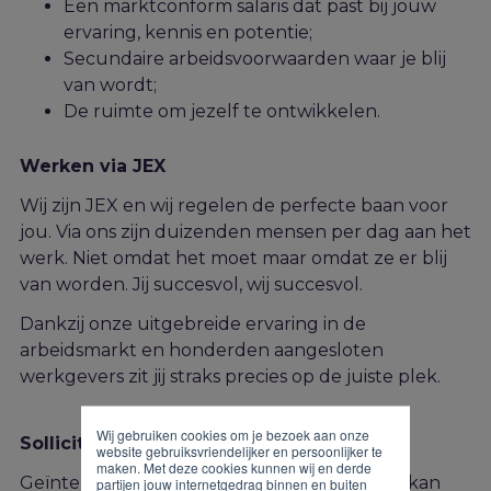
Een marktconform salaris dat past bij jouw
ervaring, kennis en potentie;
Secundaire arbeidsvoorwaarden waar je blij
van wordt;
De ruimte om jezelf te ontwikkelen.
Werken via JEX
Wij zijn JEX en wij regelen de perfecte baan voor
jou. Via ons zijn duizenden mensen per dag aan het
werk. Niet omdat het moet maar omdat ze er blij
van worden. Jij succesvol, wij succesvol.
Dankzij onze uitgebreide ervaring in de
arbeidsmarkt en honderden aangesloten
werkgevers zit jij straks precies op de juiste plek.
Wij gebruiken cookies om je bezoek aan onze
Solliciteren
website gebruiksvriendelijker en persoonlijker te
maken. Met deze cookies kunnen wij en derde
Geïnteresseerd in deze functie? Solliciteren kan
partijen jouw internetgedrag binnen en buiten