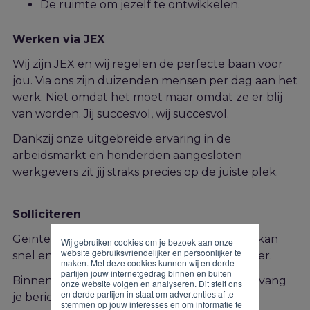
De ruimte om jezelf te ontwikkelen.
Werken via JEX
Wij zijn JEX en wij regelen de perfecte baan voor
jou. Via ons zijn duizenden mensen per dag aan het
werk. Niet omdat het moet maar omdat ze er blij
van worden. Jij succesvol, wij succesvol.
Dankzij onze uitgebreide ervaring in de
arbeidsmarkt en honderden aangesloten
werkgevers zit jij straks precies op de juiste plek.
Solliciteren
Geïnteresseerd in deze functie? Solliciteren kan
Wij gebruiken cookies om je bezoek aan onze
website gebruiksvriendelijker en persoonlijker te
snel en gemakkelijk via onderstaand formulier.
maken. Met deze cookies kunnen wij en derde
partijen jouw internetgedrag binnen en buiten
Binnen twee werkdagen na je sollicitatie ontvang
onze website volgen en analyseren. Dit stelt ons
en derde partijen in staat om advertenties af te
je bericht van ons. Heb je vragen? Neem dan
stemmen op jouw interesses en om informatie te