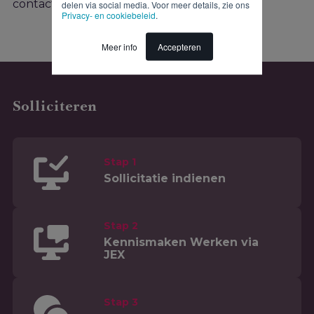
contact op met de recruiter!
delen via social media. Voor meer details, zie ons
Privacy- en cookiebeleid
.
Meer info
Accepteren
Solliciteren
Stap 1
Sollicitatie indienen
Stap 2
Kennismaken Werken via
JEX
Stap 3