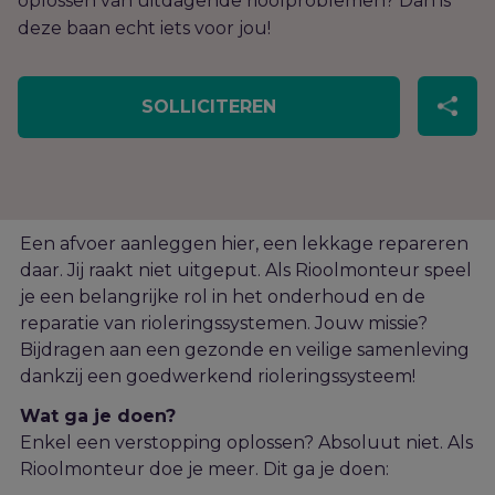
oplossen van uitdagende rioolproblemen? Dan is
deze baan echt iets voor jou!
SOLLICITEREN
Een afvoer
aanleggen hier
,
een lekkage repareren
daar
.
Jij raakt niet uitgepu
t.
Als Rioolmonteur speel
je een belangrijke rol in het onderhoud en de
reparatie van rioleringssystemen.
Jouw missie?
Bijdragen aan
e
en gezonde en veilige samenleving
dankzij een goedwerkend rioleringssysteem!
Wat ga je doen?
Enkel een verstopping oplossen
? Absoluut niet. Als
Rioolmonteur doe je meer. Dit ga je doen: