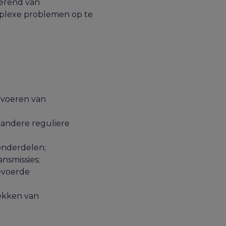
iërend van
mplexe problemen op te
tvoeren van
 andere reguliere
onderdelen;
nsmissies;
evoerde
rekken van