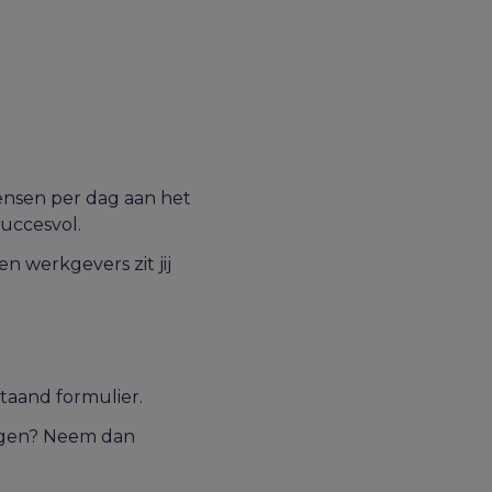
mensen per dag aan het
succesvol.
 werkgevers zit jij
staand formulier.
ragen? Neem dan