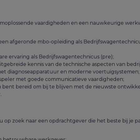
eemoplossende vaardigheden en een nauwkeurige werkw
een afgeronde mbo-opleiding als Bedrijfswagentechnicu
re ervaring als Bedrijfswagentechnicus (pre);
uitgebreide kennis van de technische aspecten van bedri
et diagnoseapparatuur en moderne voertuigsystemen;
speler met goede communicatieve vaardigheden;
n bent bereid om bij te blijven met de nieuwste ontwikk
.
op zoek naar een opdrachtgever die het beste bij j
e
pa
n betrouwbare werkgever;