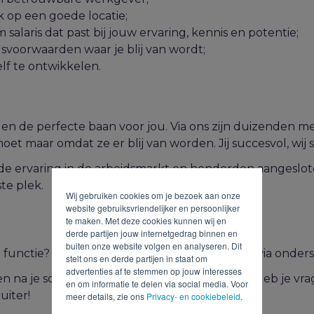
k op een goede locatie;
alaris dat past bij jouw ervaring, kennis en potentie;
svoorwaarden waar je blij van wordt;
lf te ontwikkelen.
gelen de perfecte baan voor jou. Via ons zijn duizenden 
et maar omdat ze er blij van worden. Jij succesvol, wij 
de ervaring in de arbeidsmarkt en honderden aangesloten
ste plek.
Wij gebruiken cookies om je bezoek aan onze
website gebruiksvriendelijker en persoonlijker
te maken. Met deze cookies kunnen wij en
derde partijen jouw internetgedrag binnen en
buiten onze website volgen en analyseren. Dit
functie? Solliciteren kan snel en gemakkelijk via onder
stelt ons en derde partijen in staat om
advertenties af te stemmen op jouw interesses
na je sollicitatie ontvang je bericht van ons. Heb je v
en om informatie te delen via social media. Voor
uiter!
meer details, zie ons
Privacy- en cookiebeleid
.