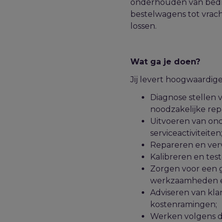
onderhouden van bedri
bestelwagens tot vrac
lossen.
Wat ga je doen?
Jij levert hoogwaardig
Diagnose stellen 
noodzakelijke repa
Uitvoeren van on
serviceactiviteiten
Repareren en ver
Kalibreren en tes
Zorgen voor een 
werkzaamheden en
Adviseren van kla
kostenramingen;
Werken volgens de