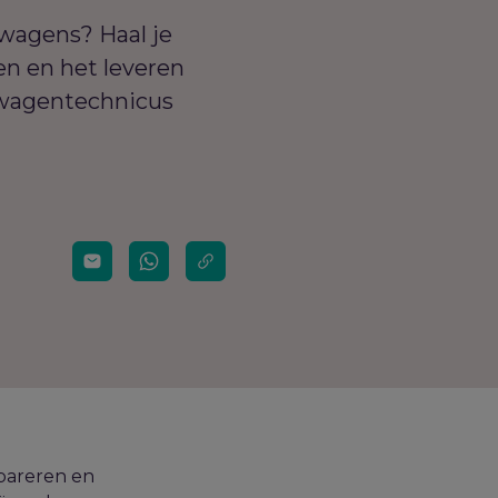
swagens? Haal je
en en het leveren
fswagentechnicus
epareren en