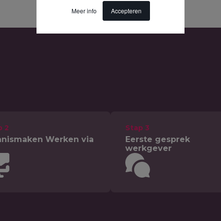
Meer info
Accepteren
p 2
Stap 3
nismaken Werken via
Eerste gesprek
werkgever