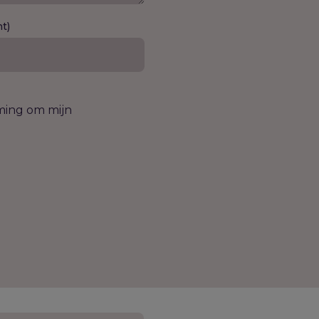
ht)
mming om mijn