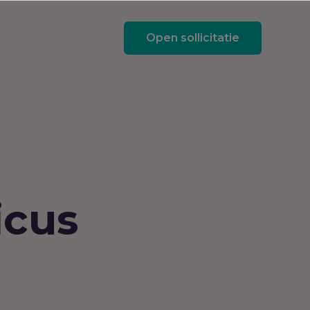
Open sollicitatie
rièretips
icus