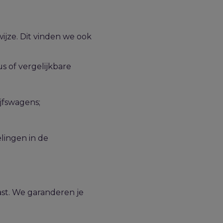
ijze.
Dit vinden we ook
s of vergelijkbare
jfswagens;
elingen in de
st. We garanderen je