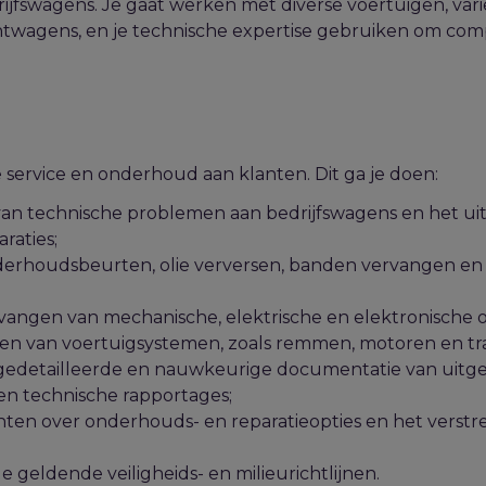
jfswagens. Je gaat werken met diverse voertuigen, var
htwagens, en je technische expertise gebruiken om co
e service en onderhoud aan klanten. Dit ga je doen:
van technische problemen aan bedrijfswagens en het ui
raties;
derhoudsbeurten, olie verversen, banden vervangen en
;
vangen van mechanische, elektrische en elektronische 
ten van voertuigsystemen, zoals remmen, motoren en tra
gedetailleerde en nauwkeurige documentatie van uitg
 technische rapportages;
nten over onderhouds- en reparatieopties en het verst
 geldende veiligheids- en milieurichtlijnen.