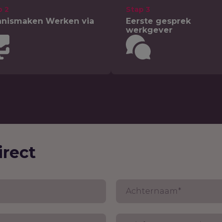
p 2
Stap 3
nismaken Werken via
Eerste gesprek
werkgever
irect