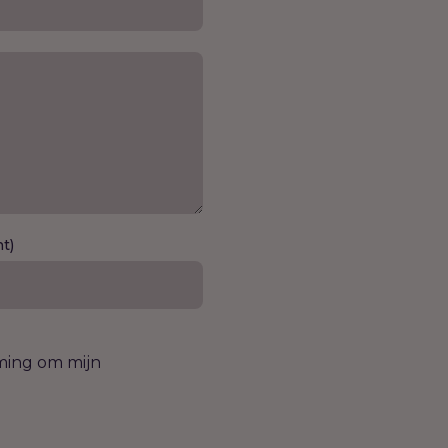
ht)
mming om mijn