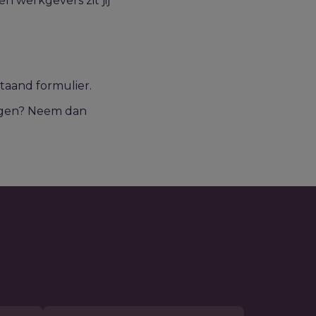
 werkgevers zit jij
staand formulier.
ragen? Neem dan