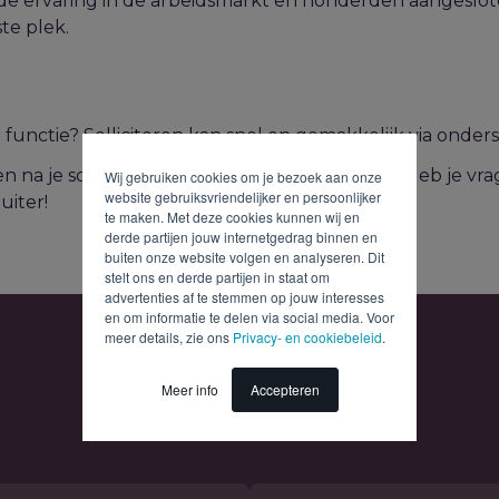
de ervaring in de arbeidsmarkt en honderden aangesloten
ste plek.
functie? Solliciteren kan snel en gemakkelijk via onder
na je sollicitatie ontvang je bericht van ons. Heb je v
Wij gebruiken cookies om je bezoek aan onze
website gebruiksvriendelijker en persoonlijker
uiter!
te maken. Met deze cookies kunnen wij en
derde partijen jouw internetgedrag binnen en
buiten onze website volgen en analyseren. Dit
stelt ons en derde partijen in staat om
advertenties af te stemmen op jouw interesses
en om informatie te delen via social media. Voor
meer details, zie ons
Privacy- en cookiebeleid
.
Meer info
Accepteren