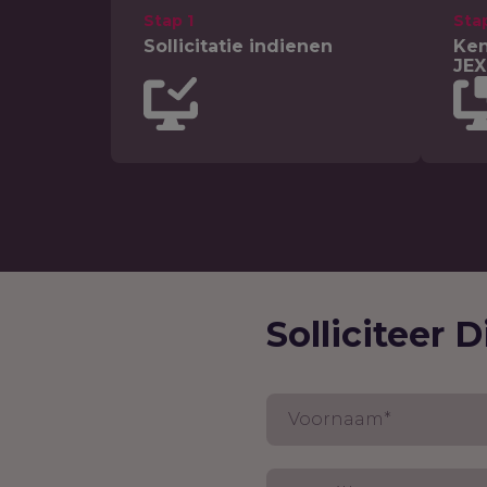
Stap 1
Sta
Sollicitatie indienen
Ken
JEX
Solliciteer D