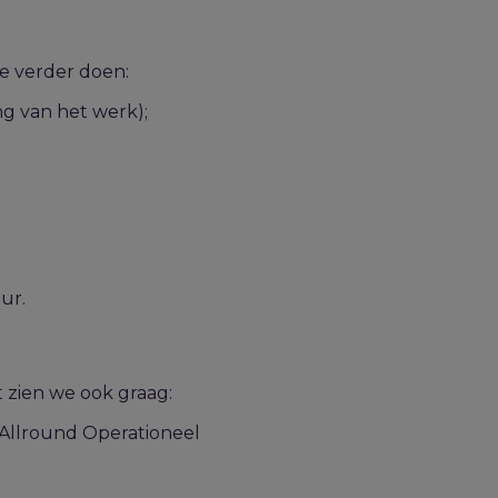
 je verder doen:
ng van het werk);
uur.
t
zien we ook graag:
Allround Operationeel