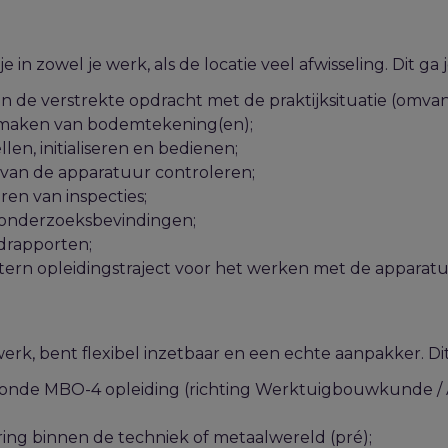
e in zowel je werk, als
de locatie veel afwisseling. Dit ga
an de verstrekte opdracht met de praktijksituatie (omva
 maken van bodemtekening(en);
llen, initialiseren en bedienen;
 van de apparatuur controleren;
ren van inspecties;
 onderzoeksbevindingen;
ndrapporten;
tern opleidingstraject voor het werken met de apparat
werk, bent flexibel inzetbaar en een echte aanpakker. Di
ronde MBO-4 opleiding (richting Werktuigbouwkunde / 
ing binnen de techniek of metaalwereld (pré);